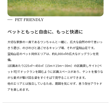
PET FRIENDLY
ペットともっと自由に、もっと快適に
大切な家族の一員であるワンちゃんと一緒に、広大な自然の中で思いっ
きり遊び、のびのびと過ごせるキャンプ場、それが空知山荘です。
空知山荘のペット同伴エリアは、約8,000㎡の広大なドッグランを完
備。
1区画あたり225㎡～450㎡（15m×15m～30m）の区画貸しサイト(ペ
ット可)でドックランを囲むように区画スペースがあり、テントを張りな
がら愛犬が駆け回る姿をすぐそばで見守ることができます。
他のエリアとは独立しているため、周囲を気にせず、思う存分アウトド
アを楽しめます。