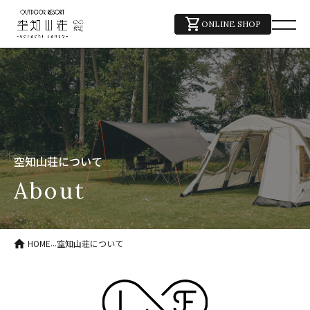
shopping_cart
ONLINE SHOP
空知山荘について
about
...
HOME
空知山荘について