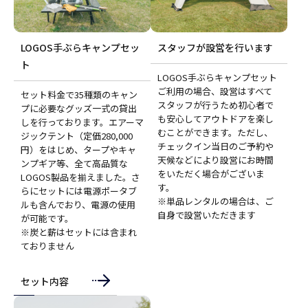
LOGOS手ぶらキャンプセッ
スタッフが設営を行います
ト
LOGOS手ぶらキャンプセット
ご利用の場合、設営はすべて
セット料金で35種類のキャン
スタッフが行うため初心者で
プに必要なグッズ一式の貸出
も安心してアウトドアを楽し
しを行っております。エアーマ
むことができます。ただし、
ジックテント（定価280,000
チェックイン当日のご予約や
円）をはじめ、タープやキャ
天候などにより設営にお時間
ンプギア等、全て高品質な
をいただく場合がございま
LOGOS製品を揃えました。さ
す。
らにセットには電源ポータブ
※単品レンタルの場合は、ご
ルも含んでおり、電源の使用
自身で設営いただきます
が可能です。
※炭と薪はセットには含まれ
ておりません
セット内容