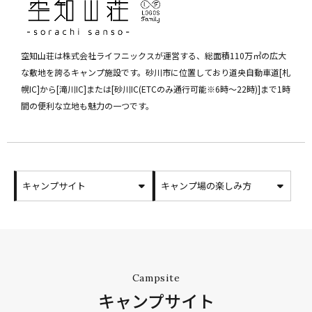
空知山荘は株式会社ライフニックスが運営する、総面積110万㎡の広大
な敷地を誇るキャンプ施設です。砂川市に位置しており道央自動車道[札
幌IC]から[滝川IC]または[砂川IC(ETCのみ通行可能※6時～22時)]まで1時
間の便利な立地も魅力の一つです。
キャンプサイト
キャンプ場の楽しみ方
Campsite
キャンプサイト